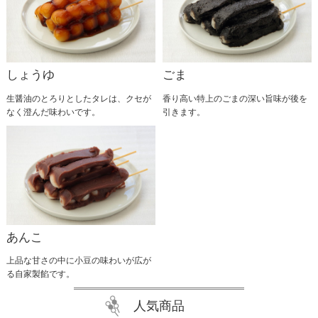
2025.05.27
6月1日より1ヶ月間のみの期間限定で『無添加よもぎ
だんご』を発売いたします。 柔らかさの中にもコシ
があり舌ざわりもよい自慢のだんご生地に風味豊かな
国産よもぎを混ぜこみ、北海道産小豆で作った自社製
しょうゆ
ごま
粒あんを乗せました。 オール無添加で作り上げた昔
懐かしい素朴なよもぎだんごを是非ご賞味ください。 …
生醤油のとろりとしたタレは、クセが
香り高い特上のごまの深い旨味が後を
なく澄んだ味わいです。
引きます。
あんこ
上品な甘さの中に小豆の味わいが広が
る自家製餡です。
人気商品