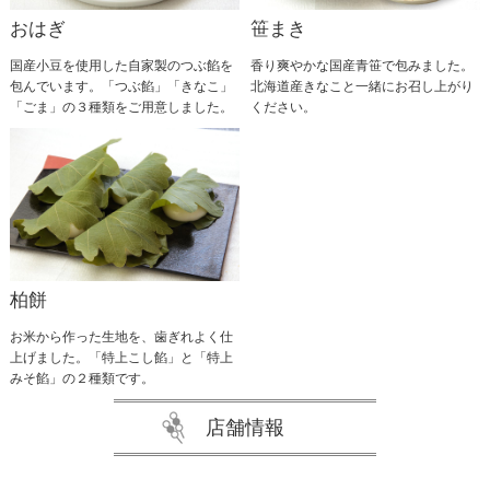
おはぎ
笹まき
国産小豆を使用した自家製のつぶ餡を
香り爽やかな国産青笹で包みました。
包んでいます。「つぶ餡」「きなこ」
北海道産きなこと一緒にお召し上がり
「ごま」の３種類をご用意しました。
ください。
柏餅
お米から作った生地を、歯ぎれよく仕
上げました。「特上こし餡」と「特上
みそ餡」の２種類です。
店舗情報