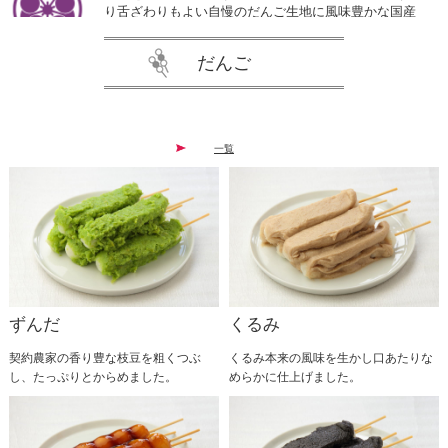
り舌ざわりもよい自慢のだんご生地に風味豊かな国産
よもぎを混ぜこみ、北海道産小豆で作った自社製粒あ
んを乗せました。 オール無添加で作り上げた昔懐か
だんご
しい素朴なよもぎだんごを是非ご賞味ください。
2026.01.20
一覧
大変お待たせいたしました。 多数お問い合わせをい
ただいている塩バター粒あんだんご今年は1ヶ月早め
ての販売とさせていただきます！ 自家製粒あんに溢
れんばかりのバターを乗せ、ピンク岩塩を一振りしま
した。 2月1日から3月31日まで販売予定しております
ので是非ご賞味ください。
2025.12.31
ずんだ
くるみ
いつもご愛顧いただきありがとうございます。誠に勝
手ながら、２０２６年１月１４日〜２０２６年１月１
契約農家の香り豊な枝豆を粗くつぶ
くるみ本来の風味を生かし口あたりな
６日までの３日間、工場内メンテナンスの為休業とさ
し、たっぷりとからめました。
めらかに仕上げました。
せていただきます。 １７日以降は通常営業いたしま
す。