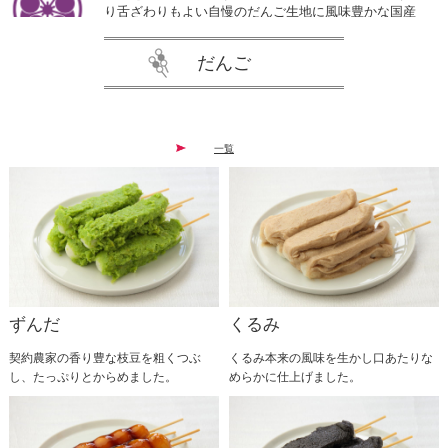
り舌ざわりもよい自慢のだんご生地に風味豊かな国産
よもぎを混ぜこみ、北海道産小豆で作った自社製粒あ
んを乗せました。 オール無添加で作り上げた昔懐か
だんご
しい素朴なよもぎだんごを是非ご賞味ください。
2026.01.20
一覧
大変お待たせいたしました。 多数お問い合わせをい
ただいている塩バター粒あんだんご今年は1ヶ月早め
ての販売とさせていただきます！ 自家製粒あんに溢
れんばかりのバターを乗せ、ピンク岩塩を一振りしま
した。 2月1日から3月31日まで販売予定しております
ので是非ご賞味ください。
2025.12.31
ずんだ
くるみ
いつもご愛顧いただきありがとうございます。誠に勝
手ながら、２０２６年１月１４日〜２０２６年１月１
契約農家の香り豊な枝豆を粗くつぶ
くるみ本来の風味を生かし口あたりな
６日までの３日間、工場内メンテナンスの為休業とさ
し、たっぷりとからめました。
めらかに仕上げました。
せていただきます。 １７日以降は通常営業いたしま
す。