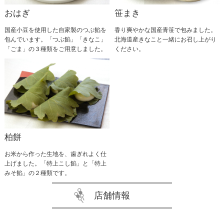
おはぎ
笹まき
国産小豆を使用した自家製のつぶ餡を
香り爽やかな国産青笹で包みました。
包んでいます。「つぶ餡」「きなこ」
北海道産きなこと一緒にお召し上がり
「ごま」の３種類をご用意しました。
ください。
柏餅
お米から作った生地を、歯ぎれよく仕
上げました。「特上こし餡」と「特上
みそ餡」の２種類です。
店舗情報