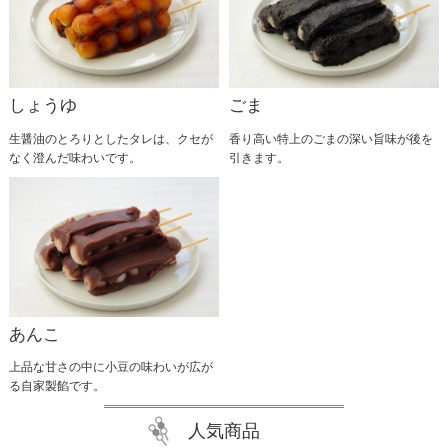
2025.05.27
6月1日より1ヶ月間のみの期間限定で『無添加よもぎ
だんご』を発売いたします。 柔らかさの中にもコシ
があり舌ざわりもよい自慢のだんご生地に風味豊かな
国産よもぎを混ぜこみ、北海道産小豆で作った自社製
しょうゆ
ごま
粒あんを乗せました。 オール無添加で作り上げた昔
懐かしい素朴なよもぎだんごを是非ご賞味ください。 …
生醤油のとろりとしたタレは、クセが
香り高い特上のごまの深い旨味が後を
なく澄んだ味わいです。
引きます。
あんこ
上品な甘さの中に小豆の味わいが広が
る自家製餡です。
人気商品