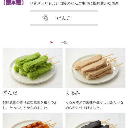
り舌ざわりもよい自慢のだんご生地に風味豊かな国産
よもぎを混ぜこみ、北海道産小豆で作った自社製粒あ
んを乗せました。 オール無添加で作り上げた昔懐か
だんご
しい素朴なよもぎだんごを是非ご賞味ください。
2026.01.20
一覧
大変お待たせいたしました。 多数お問い合わせをい
ただいている塩バター粒あんだんご今年は1ヶ月早め
ての販売とさせていただきます！ 自家製粒あんに溢
れんばかりのバターを乗せ、ピンク岩塩を一振りしま
した。 2月1日から3月31日まで販売予定しております
ので是非ご賞味ください。
2025.12.31
ずんだ
くるみ
いつもご愛顧いただきありがとうございます。誠に勝
手ながら、２０２６年１月１４日〜２０２６年１月１
契約農家の香り豊な枝豆を粗くつぶ
くるみ本来の風味を生かし口あたりな
６日までの３日間、工場内メンテナンスの為休業とさ
し、たっぷりとからめました。
めらかに仕上げました。
せていただきます。 １７日以降は通常営業いたしま
す。