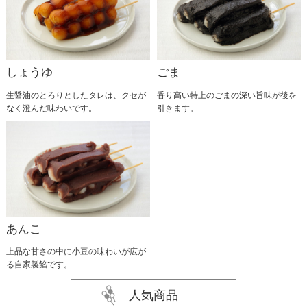
2025.05.27
6月1日より1ヶ月間のみの期間限定で『無添加よもぎ
だんご』を発売いたします。 柔らかさの中にもコシ
があり舌ざわりもよい自慢のだんご生地に風味豊かな
国産よもぎを混ぜこみ、北海道産小豆で作った自社製
しょうゆ
ごま
粒あんを乗せました。 オール無添加で作り上げた昔
懐かしい素朴なよもぎだんごを是非ご賞味ください。 …
生醤油のとろりとしたタレは、クセが
香り高い特上のごまの深い旨味が後を
なく澄んだ味わいです。
引きます。
あんこ
上品な甘さの中に小豆の味わいが広が
る自家製餡です。
人気商品