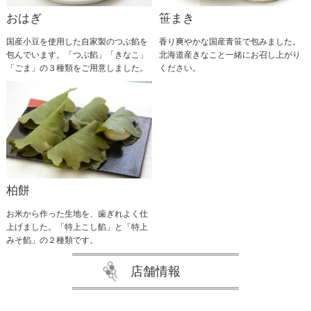
おはぎ
笹まき
国産小豆を使用した自家製のつぶ餡を
香り爽やかな国産青笹で包みました。
包んでいます。「つぶ餡」「きなこ」
北海道産きなこと一緒にお召し上がり
「ごま」の３種類をご用意しました。
ください。
柏餅
お米から作った生地を、歯ぎれよく仕
上げました。「特上こし餡」と「特上
みそ餡」の２種類です。
店舗情報