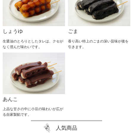
2025.05.27
6月1日より1ヶ月間のみの期間限定で『無添加よもぎ
だんご』を発売いたします。 柔らかさの中にもコシ
があり舌ざわりもよい自慢のだんご生地に風味豊かな
国産よもぎを混ぜこみ、北海道産小豆で作った自社製
しょうゆ
ごま
粒あんを乗せました。 オール無添加で作り上げた昔
懐かしい素朴なよもぎだんごを是非ご賞味ください。 …
生醤油のとろりとしたタレは、クセが
香り高い特上のごまの深い旨味が後を
なく澄んだ味わいです。
引きます。
あんこ
上品な甘さの中に小豆の味わいが広が
る自家製餡です。
人気商品