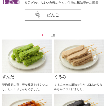
り舌ざわりもよい自慢のだんご生地に風味豊かな国産
よもぎを混ぜこみ、北海道産小豆で作った自社製粒あ
んを乗せました。 オール無添加で作り上げた昔懐か
だんご
しい素朴なよもぎだんごを是非ご賞味ください。
2026.01.20
一覧
大変お待たせいたしました。 多数お問い合わせをい
ただいている塩バター粒あんだんご今年は1ヶ月早め
ての販売とさせていただきます！ 自家製粒あんに溢
れんばかりのバターを乗せ、ピンク岩塩を一振りしま
した。 2月1日から3月31日まで販売予定しております
ので是非ご賞味ください。
2025.12.31
ずんだ
くるみ
いつもご愛顧いただきありがとうございます。誠に勝
手ながら、２０２６年１月１４日〜２０２６年１月１
契約農家の香り豊な枝豆を粗くつぶ
くるみ本来の風味を生かし口あたりな
６日までの３日間、工場内メンテナンスの為休業とさ
し、たっぷりとからめました。
めらかに仕上げました。
せていただきます。 １７日以降は通常営業いたしま
す。