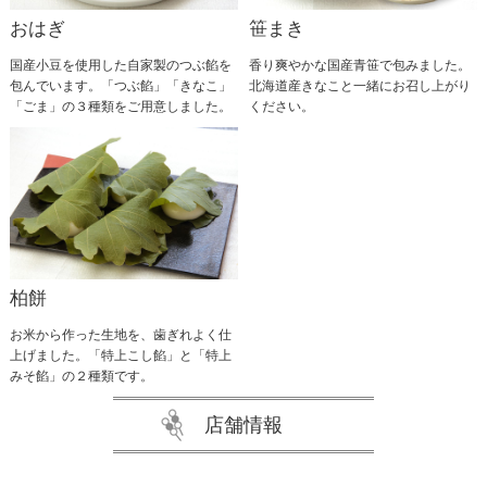
おはぎ
笹まき
国産小豆を使用した自家製のつぶ餡を
香り爽やかな国産青笹で包みました。
包んでいます。「つぶ餡」「きなこ」
北海道産きなこと一緒にお召し上がり
「ごま」の３種類をご用意しました。
ください。
柏餅
お米から作った生地を、歯ぎれよく仕
上げました。「特上こし餡」と「特上
みそ餡」の２種類です。
店舗情報